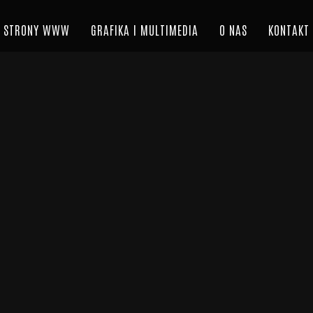
głównahttps://2fm.pl/https://2fm.pl/
STRONY WWW
GRAFIKA I MULTIMEDIA
O NAS
KONTAKT