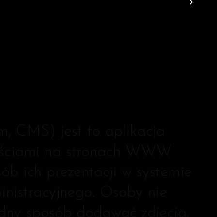
, CMS) jest to aplikacja
treściami na stronach WWW
ób ich prezentacji w systemie
nistracyjnego. Osoby nie
odny sposób dodawać zdjęcia,