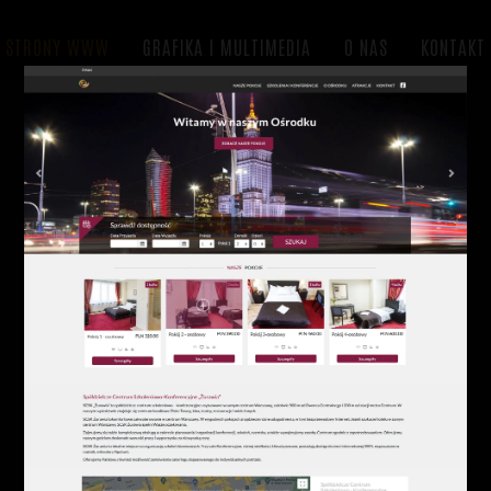
nie stron internetowych Warszawa Wawer. 25 lat doświadcz
STRONY WWW
GRAFIKA I MULTIMEDIA
O NAS
KONTAKT
INTERNETOW