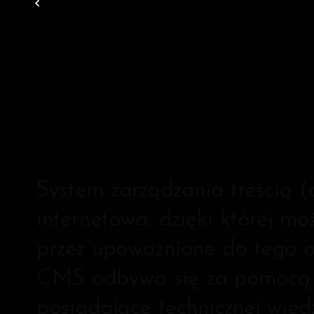
C
System zarządzania treścią 
internetowa, dzięki której 
przez upoważnione do tego os
CMS odbywa się za pomocą p
posiadające technicznej wie