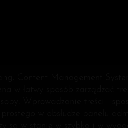
MS
(ang. Content Management System
można w łatwy sposób zarządzać 
oby. Wprowadzanie treści i spos
rostego w obsłudze panelu admi
dzy są w stanie w szybko i w wyg