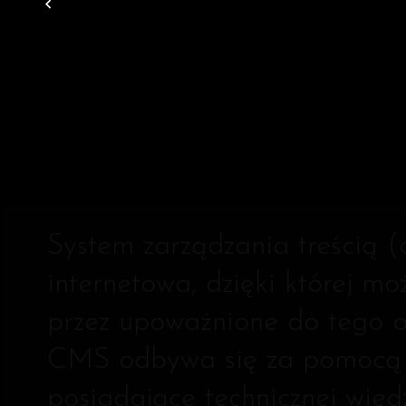
C
System zarządzania treścią 
internetowa, dzięki której 
przez upoważnione do tego os
CMS odbywa się za pomocą p
posiadające technicznej wie