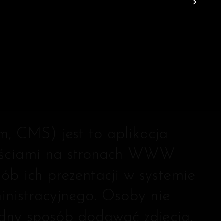
, CMS) jest to aplikacja
treściami na stronach WWW
ób ich prezentacji w systemie
nistracyjnego. Osoby nie
odny sposób dodawać zdjęcia,