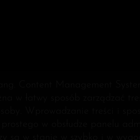
MS
(ang. Content Management System
można w łatwy sposób zarządzać 
oby. Wprowadzanie treści i spos
rostego w obsłudze panelu admi
dzy są w stanie w szybko i w wyg