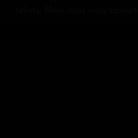
teksty, filmy oraz inną zawa
6 POWODÓW